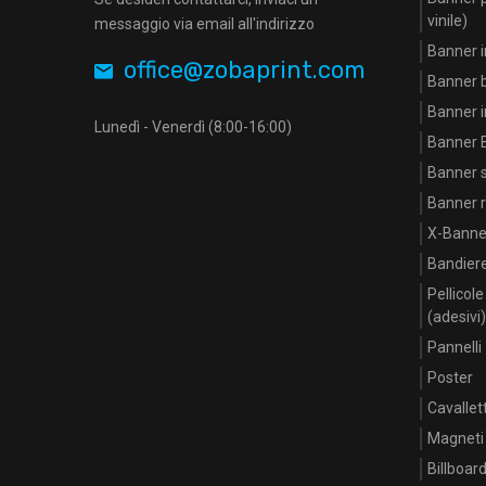
vinile)
messaggio via email all'indirizzo
Banner i
office@zobaprint.com
Banner 
Banner i
Lunedì - Venerdì (8:00-16:00)
Banner B
Banner st
Banner ri
X-Banne
Bandier
Pellicol
(adesivi)
Pannelli
Poster
Cavallett
Magneti
Billboar