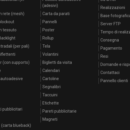
(adesivi)
Realizzazioni
n rete (mesh)
Carta da parati
Base fotografic
blockout
Pannelli
Server FTP
n tessuto
Poster
Tempo di realiz
acklight
Rollup
Consegna
radali (per pali)
Tela
Pagamento
flettenti
Volantini
Resi
r (con supporto)
Biglietti da visita
Domande e risp
e
Calendari
Contattaci
e autoadesive
Cartoline
Pannello clienti
Segnalibri
Taccuini
Etichette
i pubblicitari
Pareti pubblicitarie
Magneti
d (carta blueback)