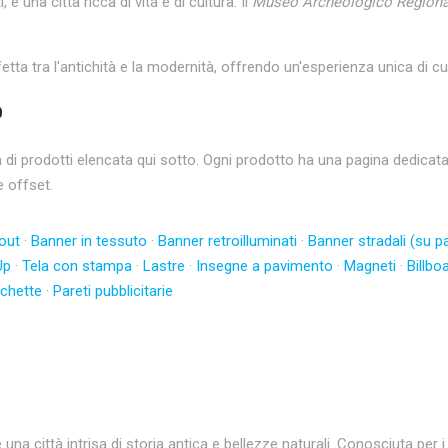
, è una città ricca di vita e di cultura. Il
Museo Archeologico Regiona
tta tra l'antichità e la modernità, offrendo un'esperienza unica di cu
o
prodotti elencata qui sotto. Ogni prodotto ha una pagina dedicata co
e offset.
out
·
Banner in tessuto
·
Banner retroilluminati
·
Banner stradali (su pa
Up
·
Tela con stampa
·
Lastre
·
Insegne a pavimento
·
Magneti
·
Billbo
ichette
·
Pareti pubblicitarie
 è una città intrisa di storia antica e bellezze naturali. Conosciuta per