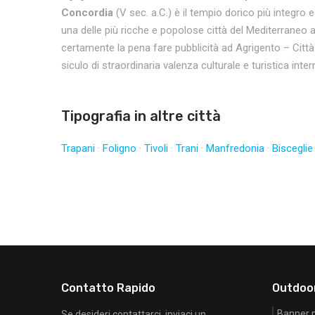
Concordia
(V sec. a.C.) è il tempio dorico più integro 
una delle più ricche e popolose città del Mediterraneo 
certamente la pena fare pubblicità ad Agrigento – Citt
siculo di straordinaria valenza culturale e turistica inte
Tipografia in altre città
Trapani
·
Foligno
·
Tivoli
·
Trani
·
Manfredonia
·
Bisceglie
Contatto Rapido
Outdoo
Banner pu
Se desideri contattarci, inviaci un