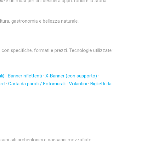
le
è un must per chi desidera approfondire la storia
ltura, gastronomia e bellezza naturale.
n specifiche, formati e prezzi. Tecnologie utilizzate:
li)
·
Banner riflettenti
·
X-Banner (con supporto)
·
ard
·
Carta da parati / Fotomurali
·
Volantini
·
Biglietti da
 i suoi siti archeologici e paesaggi mozzafiato,