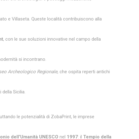
to e Villaseta. Queste località contribuiscono alla
nt
, con le sue soluzioni innovative nel campo della
modernità si incontrano.
eo Archeologico Regionale
, che ospita reperti antichi
della Sicilia.
uttando le potenzialità di ZobaPrint, le imprese
monio dell'Umanità UNESCO
nel
1997
: il
Tempio della