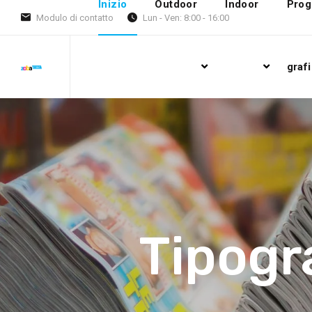
Inizio
Outdoor
Indoor
Prog
Modulo di contatto
Lun - Ven: 8:00 - 16:00
grafi
Tipogr