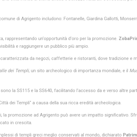
comune di Agrigento includono: Fontanelle, Giardina Gallotti, Monserra
cita, rappresentando un'opportunità d'oro per la promozione.
ZobaPri
visibilità e raggiungere un pubblico più ampio.
 caratterizzata da negozi, caffetterie e ristoranti, dove tradizione e 
alle dei Templi
, un sito archeologico di importanza mondiale, e il
Mus
 sono la SS115 e la SS640, facilitando l'accesso da e verso altre parti 
ttà dei Templi" a causa della sua ricca eredità archeologica.
i, la promozione ad Agrigento può avere un impatto significativo. Sfr
cato in crescita.
mplessi di templi greci meglio conservati al mondo, dichiarato
Patri