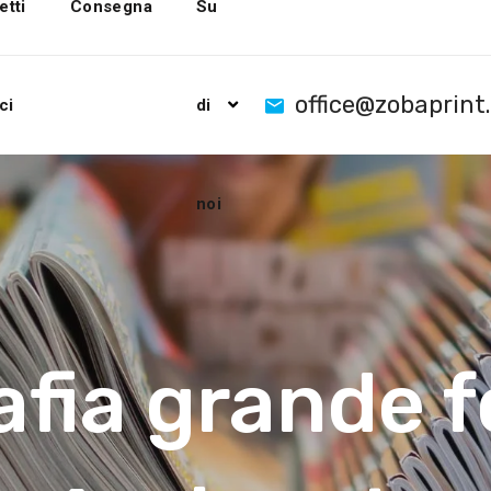
etti
Consegna
Su
office@zobaprint
ci
di
noi
afia grande 