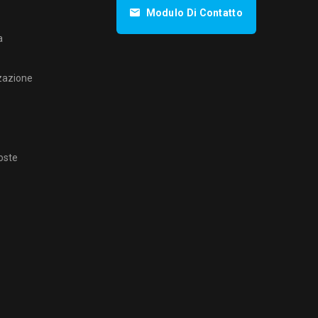
Modulo Di Contatto
a
zazione
oste