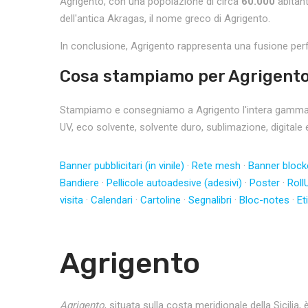
Agrigento, con una popolazione di circa
60.000
abitanti
dell'antica Akragas, il nome greco di Agrigento.
In conclusione, Agrigento rappresenta una fusione perfe
Cosa stampiamo per Agrigent
Stampiamo e consegniamo a Agrigento l'intera gamma di 
UV, eco solvente, solvente duro, sublimazione, digitale 
Banner pubblicitari (in vinile)
·
Rete mesh
·
Banner block
Bandiere
·
Pellicole autoadesive (adesivi)
·
Poster
·
Roll
visita
·
Calendari
·
Cartoline
·
Segnalibri
·
Bloc-notes
·
Et
Agrigento
Agrigento
, situata sulla costa meridionale della Sicilia,