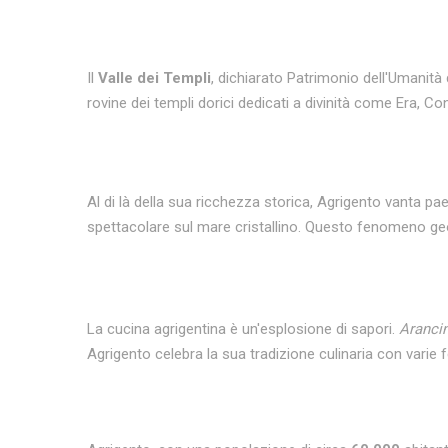
Il
Valle dei Templi
, dichiarato Patrimonio dell'Umanità 
rovine dei templi dorici dedicati a divinità come Era, Co
Al di là della sua ricchezza storica, Agrigento vanta p
spettacolare sul mare cristallino. Questo fenomeno geo
La cucina agrigentina è un'esplosione di sapori.
Arancin
Agrigento celebra la sua tradizione culinaria con varie fe