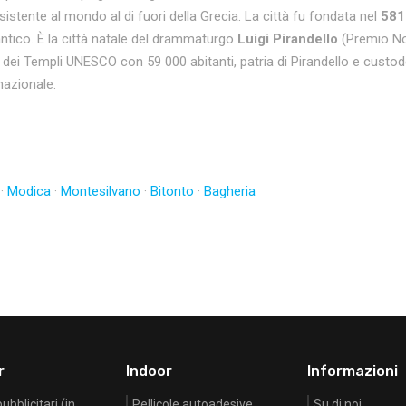
esistente al mondo al di fuori della Grecia. La città fu fondata nel
581
antico. È la città natale del drammaturgo
Luigi Pirandello
(Premio Nob
à dei Templi UNESCO con 59 000 abitanti, patria di Pirandello e custo
rnazionale.
·
Modica
·
Montesilvano
·
Bitonto
·
Bagheria
r
Indoor
Informazioni
bblicitari (in
Pellicole autoadesive
Su di noi