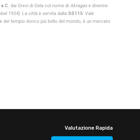
 a.C.
dai Greci di Gela col nome di
Akragas
e divenne
el 1934). La città è servita dalla
SS115
. Vale
de del tempio dorico più bello del mondo, è un mercato
Valutazione Rapida