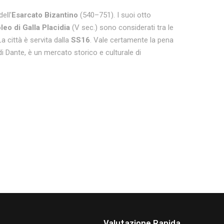
ell'
Esarcato Bizantino
(540–751). I suoi otto
eo di Galla Placidia
(V sec.) sono considerati tra le
La città è servita dalla
SS16
. Vale certamente la pena
i Dante, è un mercato storico e culturale di
Valutazione Rapida