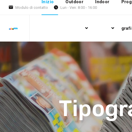
Inizio
Outdoor
Indoor
Prog
Modulo di contatto
Lun - Ven: 8:00 - 16:00
grafi
Tipogr