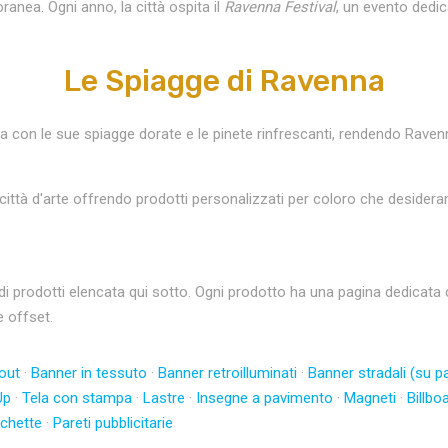
nea. Ogni anno, la città ospita il
Ravenna Festival
, un evento dedica
Le Spiagge di Ravenna
tica con le sue spiagge dorate e le pinete rinfrescanti, rendendo Ra
città d'arte offrendo prodotti personalizzati per coloro che desidera
odotti elencata qui sotto. Ogni prodotto ha una pagina dedicata con
e offset.
out
·
Banner in tessuto
·
Banner retroilluminati
·
Banner stradali (su pa
Up
·
Tela con stampa
·
Lastre
·
Insegne a pavimento
·
Magneti
·
Billbo
ichette
·
Pareti pubblicitarie