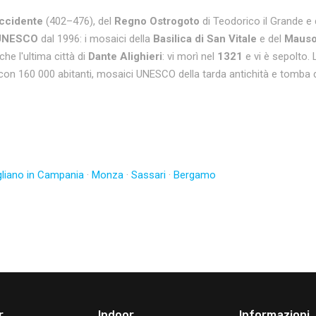
ccidente
(402–476), del
Regno Ostrogoto
di Teodorico il Grande e d
UNESCO
dal 1996: i mosaici della
Basilica di San Vitale
e del
Mausol
he l'ultima città di
Dante Alighieri
: vi morì nel
1321
e vi è sepolto. 
e con 160 000 abitanti, mosaici UNESCO della tarda antichità e tomba d
gliano in Campania
·
Monza
·
Sassari
·
Bergamo
r
Indoor
Informazioni