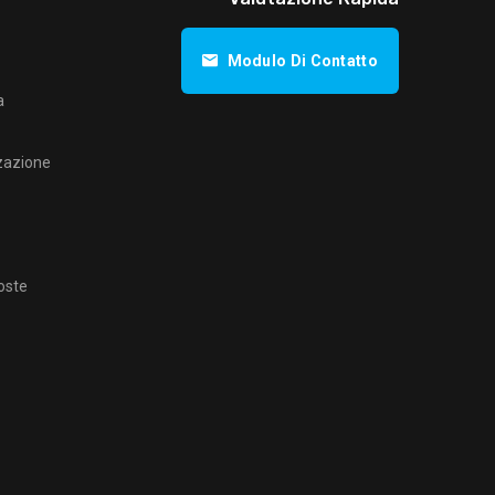
Modulo Di Contatto
a
zazione
oste