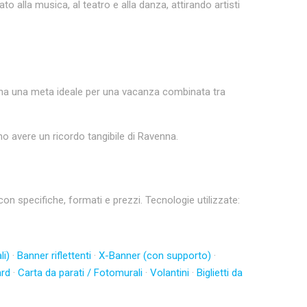
to alla musica, al teatro e alla danza, attirando artisti
venna una meta ideale per una vacanza combinata tra
no avere un ricordo tangibile di Ravenna.
 specifiche, formati e prezzi. Tecnologie utilizzate:
li)
·
Banner riflettenti
·
X-Banner (con supporto)
·
ard
·
Carta da parati / Fotomurali
·
Volantini
·
Biglietti da