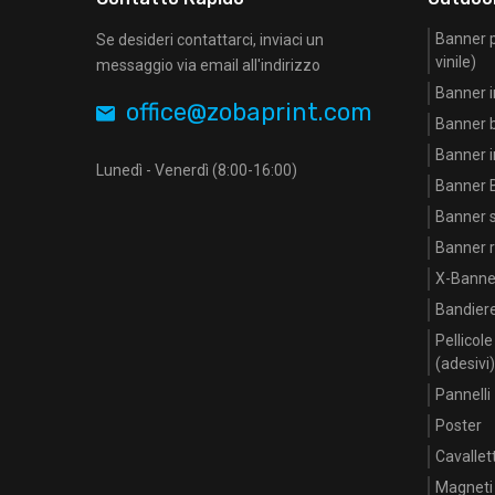
Banner pu
Se desideri contattarci, inviaci un
vinile)
messaggio via email all'indirizzo
Banner i
office@zobaprint.com
Banner 
Banner i
Lunedì - Venerdì (8:00-16:00)
Banner B
Banner st
Banner ri
X-Banne
Bandier
Pellicol
(adesivi)
Pannelli
Poster
Cavallett
Magneti