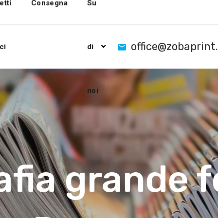
etti
Consegna
Su
office@zobaprint
ci
di
noi
afia grande 