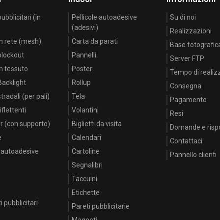
bblicitari (in
Pellicole autoadesive
Su di noi
(adesivi)
Realizzazioni
n rete (mesh)
Carta da parati
Base fotografic
blockout
Pannelli
Server FTP
n tessuto
Poster
Tempo di realiz
acklight
Rollup
Consegna
radali (per pali)
Tela
Pagamento
flettenti
Volantini
Resi
r (con supporto)
Biglietti da visita
Domande e risp
e
Calendari
Contattaci
e autoadesive
Cartoline
Pannello clienti
Segnalibri
Taccuini
Etichette
i pubblicitari
Pareti pubblicitarie