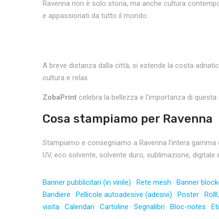
Ravenna non è solo storia, ma anche cultura contempora
e appassionati da tutto il mondo.
A breve distanza dalla città, si estende la costa adria
cultura e relax.
ZobaPrint
celebra la bellezza e l'importanza di questa 
Cosa stampiamo per Ravenna
Stampiamo e consegniamo a Ravenna l'intera gamma di pr
UV, eco solvente, solvente duro, sublimazione, digitale 
Banner pubblicitari (in vinile)
·
Rete mesh
·
Banner block
Bandiere
·
Pellicole autoadesive (adesivi)
·
Poster
·
Roll
visita
·
Calendari
·
Cartoline
·
Segnalibri
·
Bloc-notes
·
Et