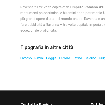
Ravenna fu tre volte capitale: dell'
Impero Romano d'O
monumenti paleocristiani e bizantini sono patrimonio
più grandi opere d'arte del mondo antico. Ravenna è anc
fare pubblicità a Ravenna – tre volte capitale imperial
eccezionale profondità.
Tipografia in altre città
Livorno
·
Rimini
·
Foggia
·
Ferrara
·
Latina
·
Salerno
·
Giu
Contatto Rapido
Outdoo