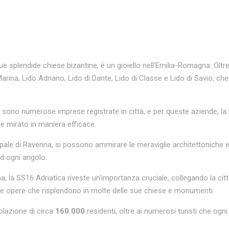
sue splendide chiese bizantine, è un gioiello nell'Emilia-Romagna. Ol
ina, Lido Adriano, Lido di Dante, Lido di Classe e Lido di Savio, che
i sono numerose imprese registrate in città, e per queste aziende, la
e mirato in maniera efficace.
cipale di Ravenna, si possono ammirare le meraviglie architettoniche e 
ad ogni angolo.
na, la SS16 Adriatica riveste un'importanza cruciale, collegando la citt
ue opere che risplendono in molte delle sue chiese e monumenti.
olazione di circa
160.000
residenti, oltre ai numerosi turisti che ogni 