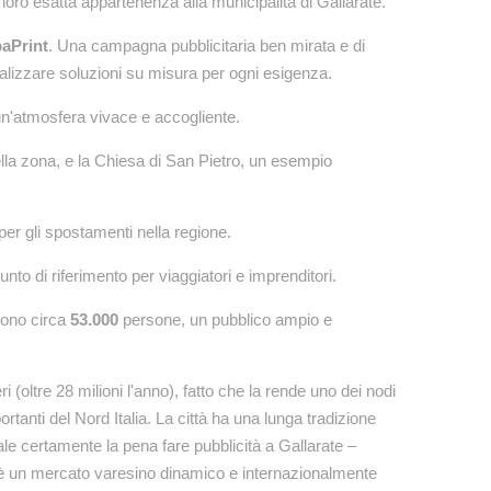
ro esatta appartenenza alla municipalità di Gallarate.
aPrint
. Una campagna pubblicitaria ben mirata e di
ealizzare soluzioni su misura per ogni esigenza.
 un'atmosfera vivace e accogliente.
lla zona, e la Chiesa di San Pietro, un esempio
per gli spostamenti nella regione.
nto di riferimento per viaggiatori e imprenditori.
dono circa
53.000
persone, un pubblico ampio e
i (oltre 28 milioni l'anno), fatto che la rende uno dei nodi
anti del Nord Italia. La città ha una lunga tradizione
ale certamente la pena fare pubblicità a Gallarate –
, è un mercato varesino dinamico e internazionalmente