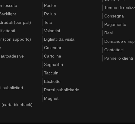
n tessuto
Poster
Tempo di realiz
acklight
Rollup
Consegna
tradali (per pali)
Tela
Pagamento
flettenti
Volantini
Resi
r (con supporto)
Biglietti da visita
Domande e risp
e
Calendari
Contattaci
e autoadesive
Cartoline
Pannello clienti
Segnalibri
Taccuini
Etichette
i pubblicitari
Pareti pubblicitarie
Magneti
d (carta blueback)
e
DE
EN
FR
PL
IT