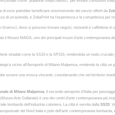
zionate come "pobliskie miejscowości" per evitare confusioni sulla lo
 di esse potrebbe beneficiare enormemente dei servizi offerti da
Zob
esso di un'azienda, e ZobaPrint ha l'esperienza e la competenza per r
io Gramsci
, dove si possono trovare negozi, ristoranti e caffetterie in
 vanta il Museo MAGA, uno dei principali musei d'arte contemporanea de
arterie stradali come la SS33 e la SP233, rendendola un nodo cruciale 
ategica vicino all'Aeroporto di Milano-Malpensa, rendendo la città un pu
ebbe essere una mossa vincente, considerando che nel territorio risie
onale di Milano Malpensa
, il secondo aeroporto d'Italia per passegger
(Museo Arte Gallarate) è uno dei centri d'arte contemporanea più import
iale lombardo dell'industria cotoniera. La città è servita dalla
SS33
. V
 aeroportuale del Nord Italia e polo dell'arte contemporanea lombarda