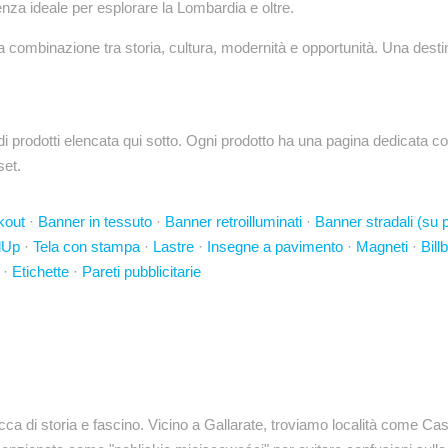
rtenza ideale per esplorare la Lombardia e oltre.
a combinazione tra storia, cultura, modernità e opportunità. Una destin
rodotti elencata qui sotto. Ogni prodotto ha una pagina dedicata con 
set.
kout
·
Banner in tessuto
·
Banner retroilluminati
·
Banner stradali (su p
lUp
·
Tela con stampa
·
Lastre
·
Insegne a pavimento
·
Magneti
·
Bill
·
Etichette
·
Pareti pubblicitarie
icca di storia e fascino. Vicino a Gallarate, troviamo località come 