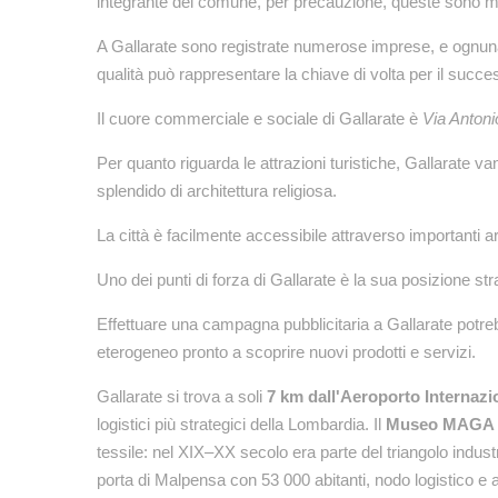
integrante del comune, per precauzione, queste sono men
A Gallarate sono registrate numerose imprese, e ognuna
qualità può rappresentare la chiave di volta per il succ
Il cuore commerciale e sociale di Gallarate è
Via Anton
Per quanto riguarda le attrazioni turistiche, Gallarate
splendido di architettura religiosa.
La città è facilmente accessibile attraverso importanti 
Uno dei punti di forza di Gallarate è la sua posizione str
Effettuare una campagna pubblicitaria a Gallarate potr
eterogeneo pronto a scoprire nuovi prodotti e servizi.
Gallarate si trova a soli
7 km dall'Aeroporto Internazi
logistici più strategici della Lombardia. Il
Museo MAGA
tessile: nel XIX–XX secolo era parte del triangolo industr
porta di Malpensa con 53 000 abitanti, nodo logistico e