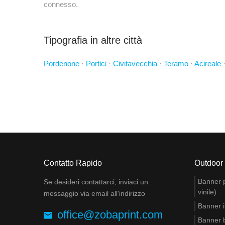
connesso.
Tipografia in altre città
Pordenone
·
Portici
·
Civitavecchia
·
Teramo
·
Acireale
Contatto Rapido
Outdoor
Banner pu
Se desideri contattarci, inviaci un
vinile)
messaggio via email all'indirizzo
Banner i
office@zobaprint.com
Banner 