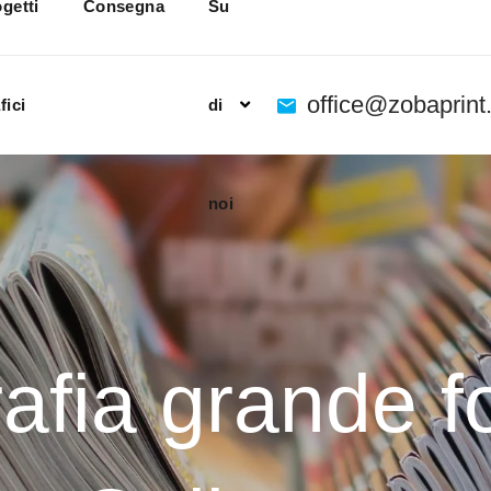
getti
Consegna
Su
office@zobaprin
fici
di
noi
afia grande 