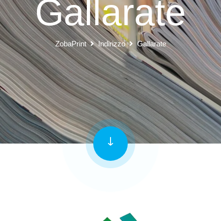
Gallarate
ZobaPrint
Indirizzo
Gallarate