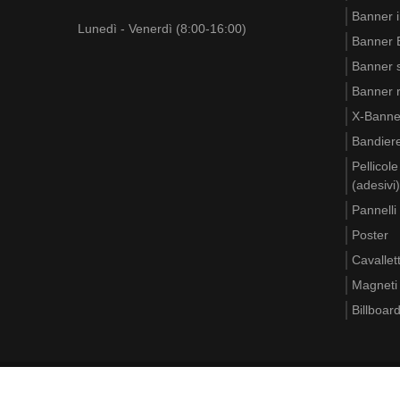
Banner i
Lunedì - Venerdì (8:00-16:00)
Banner B
Banner s
Banner ri
X-Banne
Bandier
Pellicol
(adesivi)
Pannelli
Poster
Cavallett
Magneti
Billboar
Regolamento
Politica sulla privacy
Carta
Dov