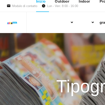
Inizio
Outdoor
Indoor
Pro
Modulo di contatto
Lun - Ven: 8:00 - 16:00
gra
Tipogr