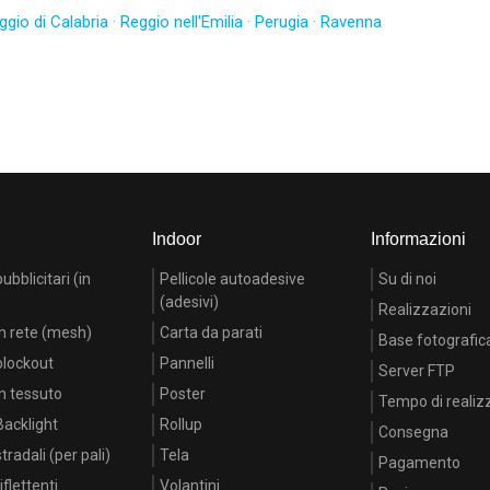
ggio di Calabria
·
Reggio nell'Emilia
·
Perugia
·
Ravenna
Indoor
Informazioni
bblicitari (in
Pellicole autoadesive
Su di noi
(adesivi)
Realizzazioni
n rete (mesh)
Carta da parati
Base fotografic
blockout
Pannelli
Server FTP
n tessuto
Poster
Tempo di realiz
acklight
Rollup
Consegna
radali (per pali)
Tela
Pagamento
flettenti
Volantini