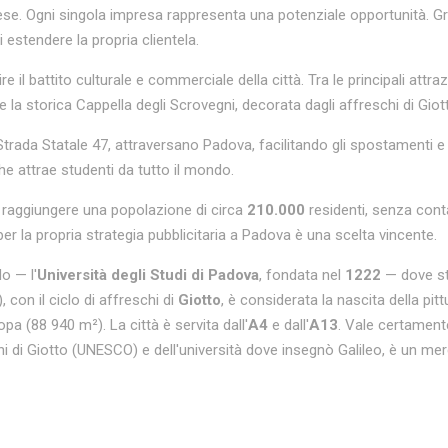
se. Ogni singola impresa rappresenta una potenziale opportunità. Graz
i estendere la propria clientela.
re il battito culturale e commerciale della città. Tra le principali attraz
 la storica Cappella degli Scrovegni, decorata dagli affreschi di Giott
 Strada Statale 47, attraversano Padova, facilitando gli spostamenti e 
che attrae studenti da tutto il mondo.
di raggiungere una popolazione di circa
210.000
residenti, senza conta
 per la propria strategia pubblicitaria a Padova è una scelta vincente.
o — l'
Università degli Studi di Padova
, fondata nel
1222
— dove stu
 con il ciclo di affreschi di
Giotto
, è considerata la nascita della p
a (88 940 m²). La città è servita dall'
A4
e dall'
A13
. Vale certamente
i di Giotto (UNESCO) e dell'università dove insegnò Galileo, è un merc