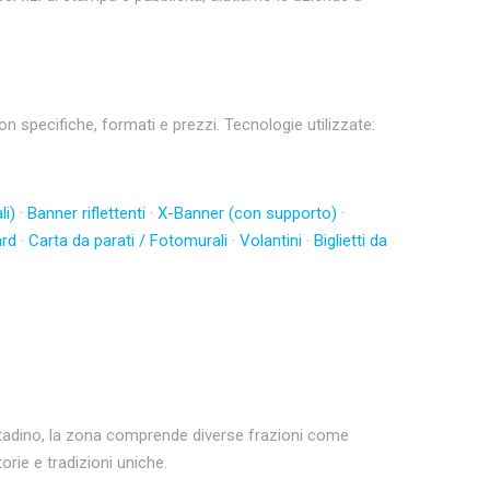
specifiche, formati e prezzi. Tecnologie utilizzate:
li)
·
Banner riflettenti
·
X-Banner (con supporto)
·
ard
·
Carta da parati / Fotomurali
·
Volantini
·
Biglietti da
cittadino, la zona comprende diverse frazioni come
rie e tradizioni uniche.