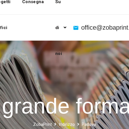
getti
Consegna
Su
office@zobaprin
fici
di
noi
a grande form
ZobaPrint
Indirizzo
Padova