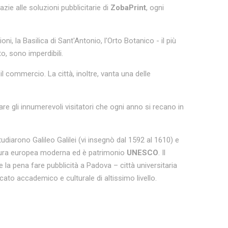
ie alle soluzioni pubblicitarie di
ZobaPrint
, ogni
ioni, la Basilica di Sant'Antonio, l'Orto Botanico - il più
o, sono imperdibili.
il commercio. La città, inoltre, vanta una delle
re gli innumerevoli visitatori che ogni anno si recano in
diarono Galileo Galilei (vi insegnò dal 1592 al 1610) e
ittura europea moderna ed è patrimonio
UNESCO
. Il
 la pena fare pubblicità a Padova – città universitaria
ato accademico e culturale di altissimo livello.