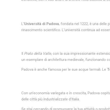
L'
Università di Padova
, fondata nel 1222, è una delle
rinascimento scientifico. L'università continua ad esser
Il
Prato della Valle
, con la sua impressionante estensio
un esemplare di architettura medievale, funzionando c
Padova è anche famosa per le sue acque termali. Le
T
Con un'economia variegata e in crescita, Padova ospita 
delle città più industrializzate d'Italia.
Se stai cercando di promuovere la tua attività o prodo