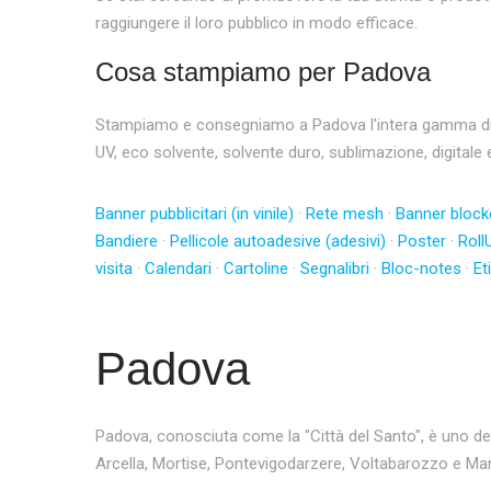
raggiungere il loro pubblico in modo efficace.
Cosa stampiamo per Padova
Stampiamo e consegniamo a Padova l'intera gamma di pro
UV, eco solvente, solvente duro, sublimazione, digitale 
Banner pubblicitari (in vinile)
·
Rete mesh
·
Banner block
Bandiere
·
Pellicole autoadesive (adesivi)
·
Poster
·
Roll
visita
·
Calendari
·
Cartoline
·
Segnalibri
·
Bloc-notes
·
Et
Padova
Padova, conosciuta come la "Città del Santo", è uno dei 
Arcella, Mortise, Pontevigodarzere, Voltabarozzo e Man