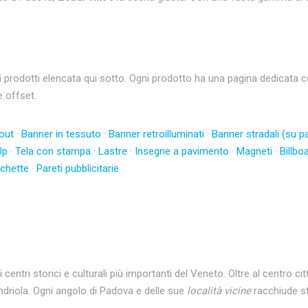
dotti elencata qui sotto. Ogni prodotto ha una pagina dedicata con 
e offset.
out
·
Banner in tessuto
·
Banner retroilluminati
·
Banner stradali (su pa
Up
·
Tela con stampa
·
Lastre
·
Insegne a pavimento
·
Magneti
·
Billbo
ichette
·
Pareti pubblicitarie
centri storici e culturali più importanti del Veneto. Oltre al centro 
driola. Ogni angolo di Padova e delle sue
località vicine
racchiude sto