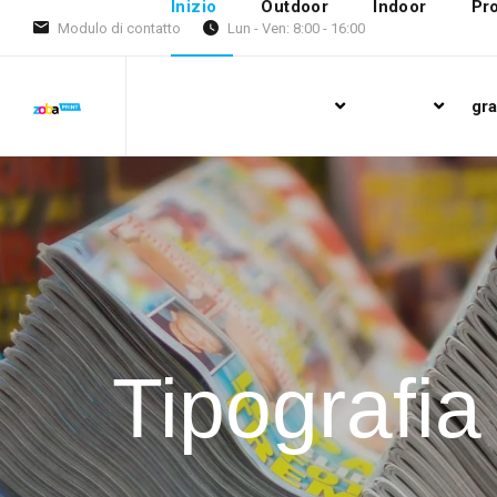
Inizio
Outdoor
Indoor
Pro
Modulo di contatto
Lun - Ven: 8:00 - 16:00
gra
Tipografi