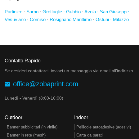
Partinico
·
Sarno
·
Grottaglie
·
Gubbio
·
Avola
·
San Giuseppe
Vesuviano
·
Comiso
·
Rosignano Marittimo
·
Ostuni
·
Milazzo
Contatto Rapido
Se desideri contattarci, inviaci un messaggio via email all'indirizzo
office@zobaprint.com
Lunedì - Venerdì (8:00-16:00)
Outdoor
Indoor
Banner pubblicitari (in vinile)
Pellicole autoadesive (adesivi)
Banner in rete (mesh)
Carta da parati