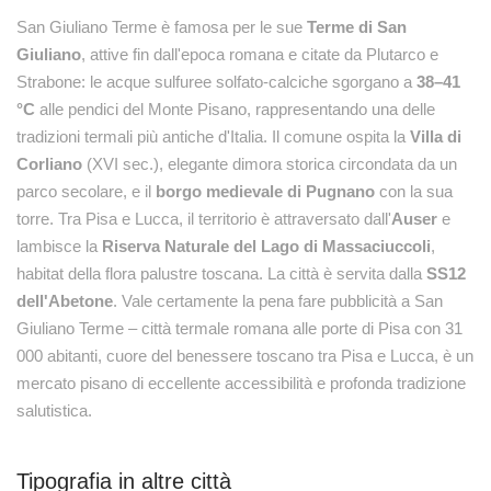
San Giuliano Terme è famosa per le sue
Terme di San
Giuliano
, attive fin dall'epoca romana e citate da Plutarco e
Strabone: le acque sulfuree solfato-calciche sgorgano a
38–41
°C
alle pendici del Monte Pisano, rappresentando una delle
tradizioni termali più antiche d'Italia. Il comune ospita la
Villa di
Corliano
(XVI sec.), elegante dimora storica circondata da un
parco secolare, e il
borgo medievale di Pugnano
con la sua
torre. Tra Pisa e Lucca, il territorio è attraversato dall'
Auser
e
lambisce la
Riserva Naturale del Lago di Massaciuccoli
,
habitat della flora palustre toscana. La città è servita dalla
SS12
dell'Abetone
. Vale certamente la pena fare pubblicità a San
Giuliano Terme – città termale romana alle porte di Pisa con 31
000 abitanti, cuore del benessere toscano tra Pisa e Lucca, è un
mercato pisano di eccellente accessibilità e profonda tradizione
salutistica.
Tipografia in altre città