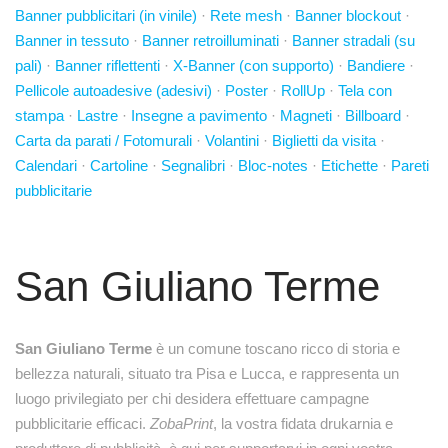
Banner pubblicitari (in vinile)
·
Rete mesh
·
Banner blockout
·
Banner in tessuto
·
Banner retroilluminati
·
Banner stradali (su
pali)
·
Banner riflettenti
·
X-Banner (con supporto)
·
Bandiere
·
Pellicole autoadesive (adesivi)
·
Poster
·
RollUp
·
Tela con
stampa
·
Lastre
·
Insegne a pavimento
·
Magneti
·
Billboard
·
Carta da parati / Fotomurali
·
Volantini
·
Biglietti da visita
·
Calendari
·
Cartoline
·
Segnalibri
·
Bloc-notes
·
Etichette
·
Pareti
pubblicitarie
San Giuliano Terme
San Giuliano Terme
è un comune toscano ricco di storia e
bellezza naturali, situato tra Pisa e Lucca, e rappresenta un
luogo privilegiato per chi desidera effettuare campagne
pubblicitarie efficaci.
ZobaPrint
, la vostra fidata drukarnia e