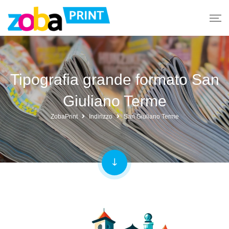
Tipografia grande formato San
Giuliano Terme
ZobaPrint
Indirizzo
San Giuliano Terme