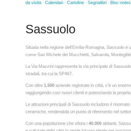
da visita
·
Calendari
·
Cartoline
·
Segnalibri
·
Bloc-notes
Sassuolo
Situata nella regione dell'Emilia-Romagna,
Sassuolo
è u
come San Michele dei Mucchietti, Salvarola, Montegibbi
La Via Mazzini rappresenta la via principale di Sassuolo, 
stradali, tra cui la SP467.
Con oltre
1.500
aziende registrate in città, c'è un enorme 
raggiungendo così nuovi clienti e potenziando la propri
Le attrazioni principali di Sassuolo includono il rinomato
ceramiche, rendendola un punto di riferimento nel settore
Con una popolazione che sfiora i
40.000
abitanti, Sassu
e culturale della città la rende il luogo ideale per posi