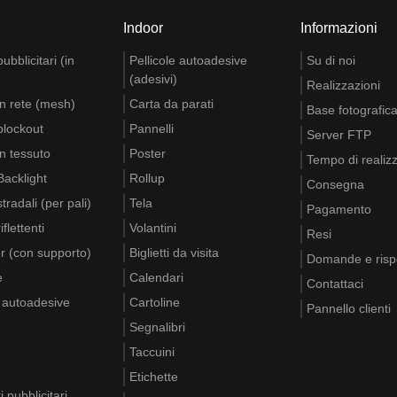
Indoor
Informazioni
bblicitari (in
Pellicole autoadesive
Su di noi
(adesivi)
Realizzazioni
n rete (mesh)
Carta da parati
Base fotografic
blockout
Pannelli
Server FTP
n tessuto
Poster
Tempo di realiz
acklight
Rollup
Consegna
tradali (per pali)
Tela
Pagamento
flettenti
Volantini
Resi
r (con supporto)
Biglietti da visita
Domande e risp
e
Calendari
Contattaci
e autoadesive
Cartoline
Pannello clienti
Segnalibri
Taccuini
Etichette
i pubblicitari