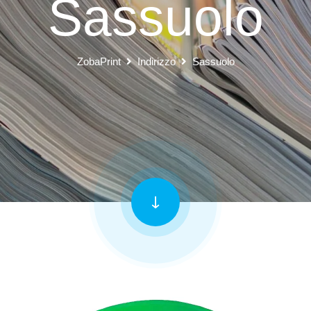
Sassuolo
ZobaPrint
Indirizzo
Sassuolo