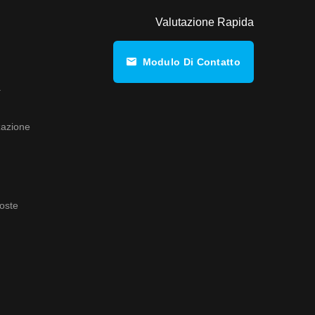
Valutazione Rapida
Modulo Di Contatto
a
zazione
oste