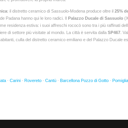
mica
: il distretto ceramico di Sassuolo-Modena produce oltre il
25% de
e Padana hanno qui le loro radici. Il
Palazzo Ducale di Sassuolo
(X
 residenza estiva: i suoi affreschi rococò sono tra i più raffinati dell'
iere di settore più visitate al mondo. La città è servita dalla
SP467
. Va
abitanti, culla del distretto ceramico emiliano e del Palazzo Ducale e
iata
·
Carini
·
Rovereto
·
Cantù
·
Barcellona Pozzo di Gotto
·
Pomigli