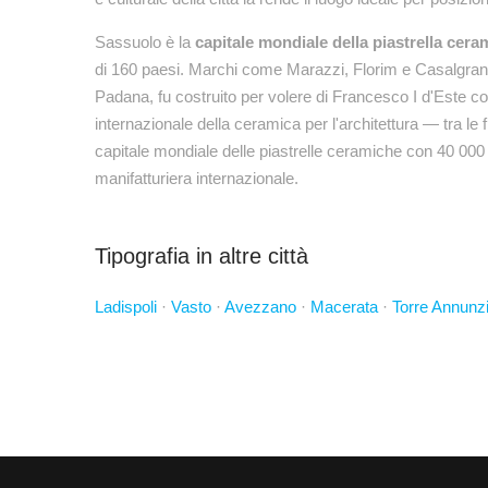
Sassuolo è la
capitale mondiale della piastrella cera
di 160 paesi. Marchi come Marazzi, Florim e Casalgrand
Padana, fu costruito per volere di Francesco I d'Este come
internazionale della ceramica per l'architettura — tra le f
capitale mondiale delle piastrelle ceramiche con 40 000 
manifatturiera internazionale.
Tipografia in altre città
Ladispoli
·
Vasto
·
Avezzano
·
Macerata
·
Torre Annunz