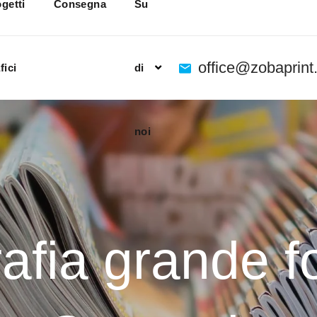
getti
Consegna
Su
office@zobaprin
fici
di
noi
afia grande 