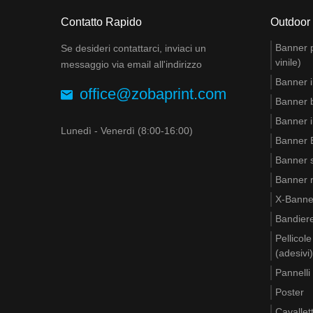
Contatto Rapido
Outdoor
Banner pu
Se desideri contattarci, inviaci un
vinile)
messaggio via email all'indirizzo
Banner i
office@zobaprint.com
Banner 
Banner i
Lunedì - Venerdì (8:00-16:00)
Banner B
Banner s
Banner ri
X-Banne
Bandier
Pellicol
(adesivi)
Pannelli
Poster
Cavallett