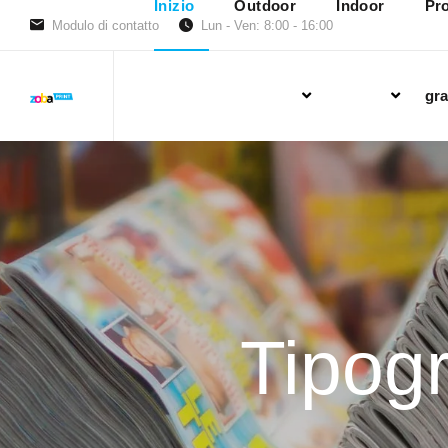
Inizio
Outdoor
Indoor
Pro
Modulo di contatto
Lun - Ven: 8:00 - 16:00
gra
Tipogr