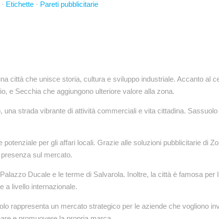
·
Etichette
·
Pareti pubblicitarie
na città che unisce storia, cultura e sviluppo industriale. Accanto al 
o, e Secchia che aggiungono ulteriore valore alla zona.
una strada vibrante di attività commerciali e vita cittadina. Sassuolo è
potenziale per gli affari locali. Grazie alle soluzioni pubblicitarie di Z
a presenza sul mercato.
 Palazzo Ducale e le terme di Salvarola. Inoltre, la città è famosa per l
 a livello internazionale.
olo rappresenta un mercato strategico per le aziende che vogliono in
zionare e promuovere la propria marca.