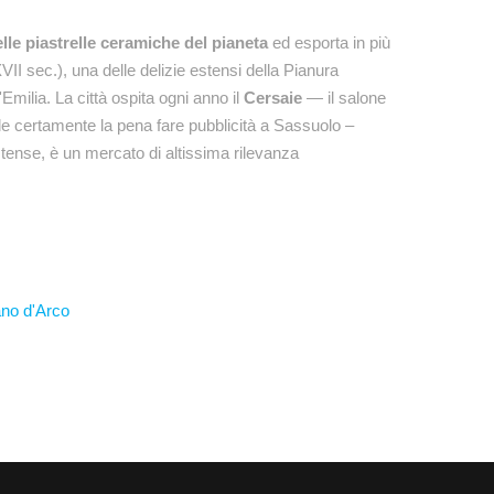
lle piastrelle ceramiche del pianeta
ed esporta in più
VII sec.), una delle delizie estensi della Pianura
Emilia. La città ospita ogni anno il
Cersaie
— il salone
le certamente la pena fare pubblicità a Sassuolo –
stense, è un mercato di altissima rilevanza
ano d'Arco