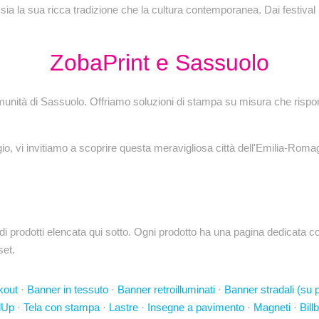
 sia la sua ricca tradizione che la cultura contemporanea. Dai festival 
ZobaPrint e Sassuolo
comunità di Sassuolo. Offriamo soluzioni di stampa su misura che rispo
gio, vi invitiamo a scoprire questa meravigliosa città dell'Emilia-Roma
odotti elencata qui sotto. Ogni prodotto ha una pagina dedicata con 
set.
kout
·
Banner in tessuto
·
Banner retroilluminati
·
Banner stradali (su p
lUp
·
Tela con stampa
·
Lastre
·
Insegne a pavimento
·
Magneti
·
Bill