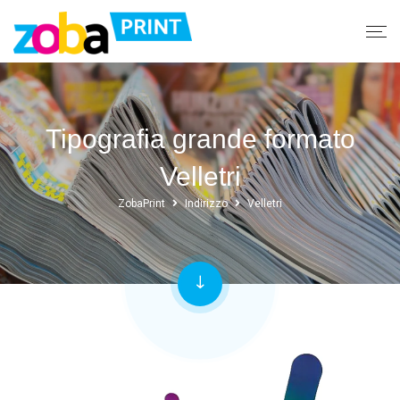
Tipografia grande formato
Velletri
ZobaPrint
Indirizzo
Velletri