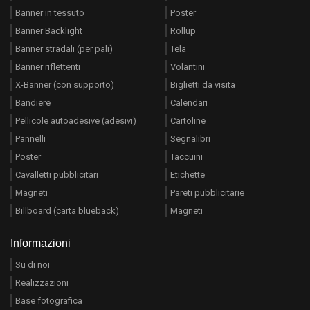
Banner in tessuto
Poster
Banner Backlight
Rollup
Banner stradali (per pali)
Tela
Banner riflettenti
Volantini
X-Banner (con supporto)
Biglietti da visita
Bandiere
Calendari
Pellicole autoadesive (adesivi)
Cartoline
Pannelli
Segnalibri
Poster
Taccuini
Cavalletti pubblicitari
Etichette
Magneti
Pareti pubblicitarie
Billboard (carta blueback)
Magneti
Informazioni
Su di noi
Realizzazioni
Base fotografica