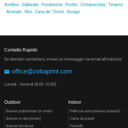
Avellino
·
Gallarate
·
Pordenone
·
Portici
·
Civitavecchia
·
Teramo
·
Acireale
·
Rho
·
Cava de' Tirreni
·
Rovigo
Contatto Rapido
Se desideri contattarci, inviaci un messaggio via email all'indirizzo
office@zobaprint.com
Lunedì - Venerdì (8:00-16:00)
Outdoor
Indoor
Banner pubblicitari (in vinile)
Pellicole autoadesive (adesivi)
Banner in rete (mesh)
Carta da parati
Banner blockout
Pannelli