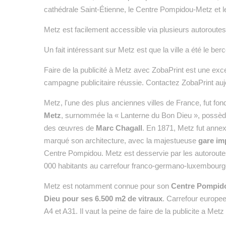
cathédrale Saint-Étienne, le Centre Pompidou-Metz et le
Metz est facilement accessible via plusieurs autoroutes 
Un fait intéressant sur Metz est que la ville a été le be
Faire de la publicité à Metz avec ZobaPrint est une exc
campagne publicitaire réussie. Contactez ZobaPrint aujo
Metz, l'une des plus anciennes villes de France, fut fo
Metz
, surnommée la « Lanterne du Bon Dieu », possè
des œuvres de
Marc Chagall
. En 1871, Metz fut annex
marqué son architecture, avec la majestueuse
gare im
Centre Pompidou. Metz est desservie par les autorout
000 habitants au carrefour franco-germano-luxembourgeoi
Metz est notamment connue pour son
Centre Pompidou
Dieu pour ses 6.500 m2 de vitraux
. Carrefour europe
A4 et A31. Il vaut la peine de faire de la publicite a Me