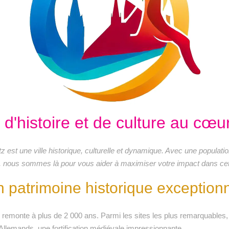
 d'histoire et de culture au cœu
tz est une ville historique, culturelle et dynamique. Avec une populat
nt, nous sommes là pour vous aider à maximiser votre impact dans cett
 patrimoine historique exception
remonte à plus de 2 000 ans. Parmi les sites les plus remarquables, 
Allemands, une fortification médiévale impressionnante.