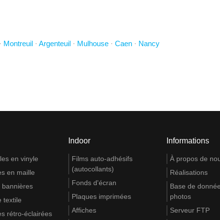
·
Montreuil
·
Argenteuil
·
Mulhouse
·
Caen
·
Nancy
Indoor
Informations
es en vinyle
Films auto-adhésifs
À propos de no
(autocollants)
s en maille
Réalisations
Fonds d'écran
 bannières
Base de donnée
Plaques imprimées
photos
 textile
Affiches
Serveur FTP
s rétro-éclairées