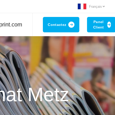
Français
Panel
print.com
Contactez
Client
mat Metz