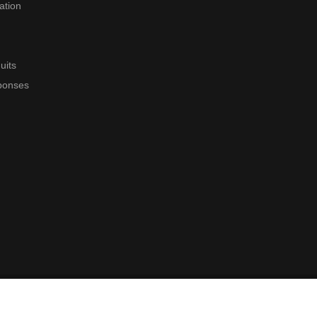
ation
uits
éponses
© 2014-2026
ZobaPrint
- Tous les droits sont réservés.
Sur le marché depuis 2011.