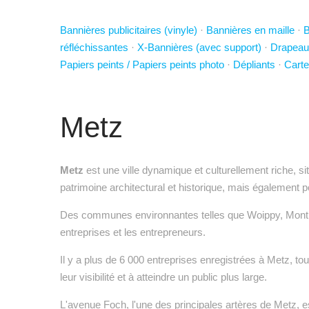
Bannières publicitaires (vinyle)
·
Bannières en maille
·
B
réfléchissantes
·
X-Bannières (avec support)
·
Drapeau
Papiers peints / Papiers peints photo
·
Dépliants
·
Carte
Metz
Metz
est une ville dynamique et culturellement riche, s
patrimoine architectural et historique, mais également
Des communes environnantes telles que Woippy, Montigny-
entreprises et les entrepreneurs.
Il y a plus de 6 000 entreprises enregistrées à Metz, to
leur visibilité et à atteindre un public plus large.
L'avenue Foch, l'une des principales artères de Metz, es