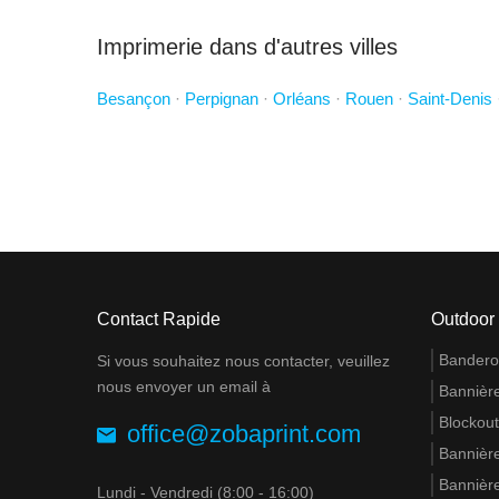
Imprimerie dans d'autres villes
Besançon
·
Perpignan
·
Orléans
·
Rouen
·
Saint-Denis
Contact Rapide
Outdoor
Banderol
Si vous souhaitez nous contacter, veuillez
nous envoyer un email à
Bannière
Blockout
office@zobaprint.com
Bannière
Bannière
Lundi - Vendredi (8:00 - 16:00)