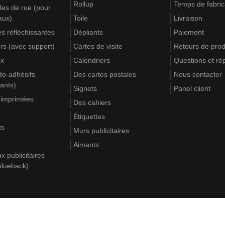
Rollup
Temps de fabric
es de rue (pour
aux)
Toile
Livraison
s réfléchissantes
Dépliants
Paiement
rs (avec support)
Cartes de visite
Retours de prod
ux
Calendriers
Questions et r
to-adhésifs
Des cartes postales
Nous contacter
lants)
Signets
Panel client
 imprimées
Des cahiers
Étiquettes
ts
Murs publicitaires
Aimants
 publicitaires
blueback)
Où
DE
EN
FR
PL
IT