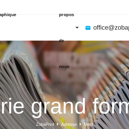
aphique
propos
office@zoba
de
nous
rie grand for
ZobaPrint
Adresse
Metz