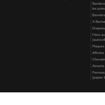
Banderol
les pote
Bannière
X-Banne
Drapea
Films au
(autocol
Plaques
Affiches
Chevale
Aimants
Panneaux
(papier 
Règlement
Politique de confidentialité
Carte