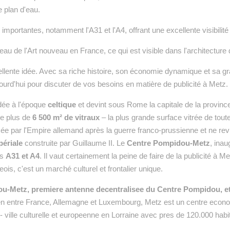
 plan d'eau.
importantes, notamment l'A31 et l'A4, offrant une excellente visibilité
rceau de l'Art nouveau en France, ce qui est visible dans l'architecture
ellente idée. Avec sa riche histoire, son économie dynamique et sa gr
urd'hui pour discuter de vos besoins en matière de publicité à Metz.
ndée à l'époque
celtique
et devint sous Rome la capitale de la provin
de plus de
6 500 m² de vitraux
– la plus grande surface vitrée de to
ée par l'Empire allemand après la guerre franco-prussienne et ne re
périale
construite par Guillaume II. Le
Centre Pompidou-Metz
, ina
es
A31 et A4
. Il vaut certainement la peine de faire de la publicité à
s, c'est un marché culturel et frontalier unique.
-Metz, premiere antenne decentralisee du Centre Pompidou, et 
en entre France, Allemagne et Luxembourg, Metz est un centre economi
tz - ville culturelle et europeenne en Lorraine avec pres de 120.000 ha