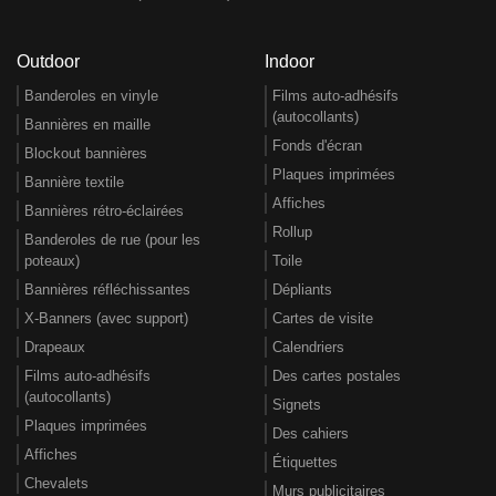
Outdoor
Indoor
Banderoles en vinyle
Films auto-adhésifs
(autocollants)
Bannières en maille
Fonds d'écran
Blockout bannières
Plaques imprimées
Bannière textile
Affiches
Bannières rétro-éclairées
Rollup
Banderoles de rue (pour les
poteaux)
Toile
Bannières réfléchissantes
Dépliants
X-Banners (avec support)
Cartes de visite
Drapeaux
Calendriers
Films auto-adhésifs
Des cartes postales
(autocollants)
Signets
Plaques imprimées
Des cahiers
Affiches
Étiquettes
Chevalets
Murs publicitaires