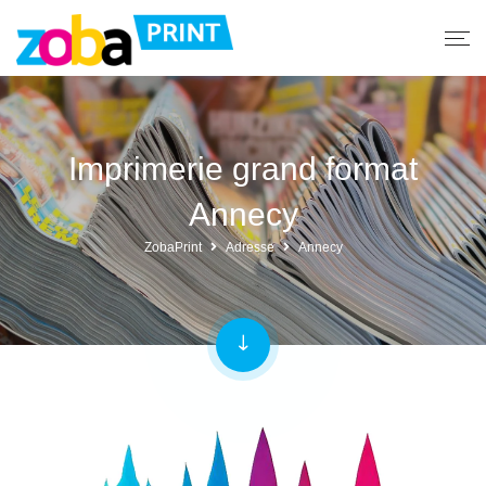
Imprimerie grand format
Annecy
ZobaPrint
Adresse
Annecy