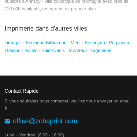
publicite a Annecy - ville touristique de montagne avec pres de
130.000 habitants, un marche de premier plan.
Imprimerie dans d'autres villes
Limoges
·
Boulogne-Billancourt
·
Metz
·
Besançon
·
Perpignan
·
Orléans
·
Rouen
·
Saint-Denis
·
Montreuil
·
Argenteuil
Contact Rapide
Si vous souhaitez nous contacter, veuillez nous envoyer un email
à
office@zobaprint.com
Lundi - Vendredi (8:00 - 16:00)