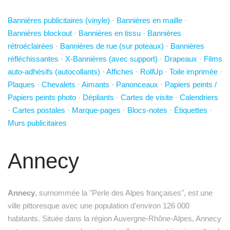
Bannières publicitaires (vinyle)
·
Bannières en maille
·
Bannières blockout
·
Bannières en tissu
·
Bannières
rétroéclairées
·
Bannières de rue (sur poteaux)
·
Bannières
réfléchissantes
·
X-Bannières (avec support)
·
Drapeaux
·
Films
auto-adhésifs (autocollants)
·
Affiches
·
RollUp
·
Toile imprimée
·
Plaques
·
Chevalets
·
Aimants
·
Panonceaux
·
Papiers peints /
Papiers peints photo
·
Dépliants
·
Cartes de visite
·
Calendriers
·
Cartes postales
·
Marque-pages
·
Blocs-notes
·
Étiquettes
·
Murs publicitaires
Annecy
Annecy
, surnommée la "Perle des Alpes françaises", est une
ville pittoresque avec une population d'environ 126 000
habitants. Située dans la région Auvergne-Rhône-Alpes, Annecy